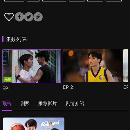
集数列表
免费
EP
2
E
EP
1
预告
剧照
推荐影片
剧情介绍