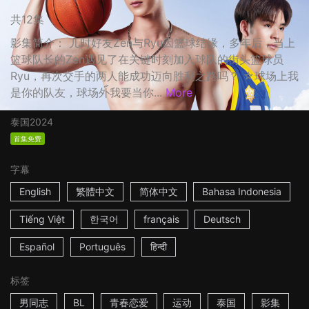
共12集
影集简介： 儿时好友Zen与Ryu因篮球结缘，多年后，当上
篮球队长的Zen遇见了在关键时刻加入球队的街头篮球员
Ryu，再次交手的两人能成功迈向胜利之路吗？ ☆球场上我
是你的队友，球场外我要当你...
More
泰国
2024
首集免费
字幕
English
繁體中文
简体中文
Bahasa Indonesia
Tiếng Việt
한국어
français
Deutsch
Español
Português
हिन्दी
标签
男同志
BL
青春恋爱
运动
泰国
影集