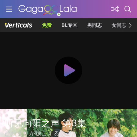
免费
BL专区
男同志
女同志
听见向阳之声 第3集
ひだまりが聴こえる