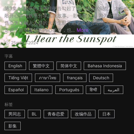
第3集： 航平的汉堡排便当勾起了太一过去的回忆，太一也
敞开心胸与航平分享这段故事。 影集简介： 因为听障的关
係而无法融入人群的大学生航平遇见直率开朗的太一，太一
走进了航平孤独的内心世界，也...
More
25m
日本
2024
字幕
English
繁體中文
简体中文
Bahasa Indonesia
Tiếng Việt
ภาษาไทย
français
Deutsch
Español
Italiano
Português
हिन्दी
العربية
标签
男同志
BL
青春恋爱
改编作品
日本
影集