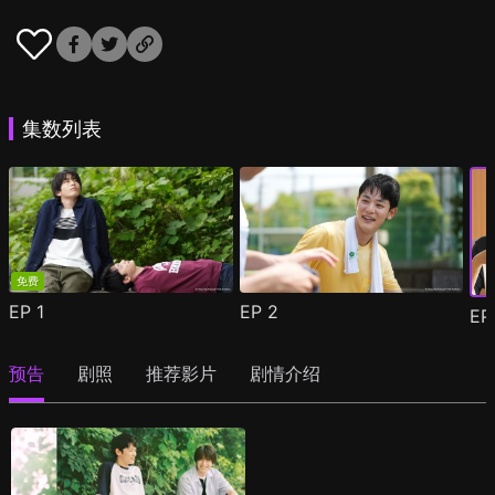
集数列表
免费
EP
1
EP
2
E
预告
剧照
推荐影片
剧情介绍