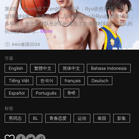
第6集： Atom成了Zen的竞争对手；Ryu依然摆脱不了街头
篮球的纠缠。 影集简介： 儿时好友Zen与Ryu因篮球结缘，
多年后，当上篮球队长的Zen遇见了在关键时刻加入球队的
街头篮球员Ry...
More
44m
泰国
2024
字幕
English
繁體中文
简体中文
Bahasa Indonesia
Tiếng Việt
한국어
français
Deutsch
Español
Português
हिन्दी
标签
男同志
BL
青春恋爱
运动
泰国
影集