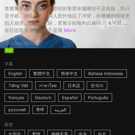
查雅将要走入婚姻，但曾经的挚爱休珊娜却不是新娘，而只
是伴娘。婚礼当天，两人意外地起了冲突，休珊娜的情绪更
陷入崩溃。在失控之际，查雅还能顺利出嫁吗？ ☆可惜……
在红毯那头等待妳的不是我
More
13m
以色列
2021
免费
字幕
English
繁體中文
简体中文
Bahasa Indonesia
Tiếng Việt
ภาษาไทย
日本語
한국어
français
Deutsch
Español
Português
русский
हिन्दी
العربية
标签
女同志
爱情
婚姻关系
中东
短片