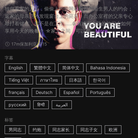
独自看家的儿子，偷偷上约炮网站敲定与陌生男人的约会；
返家的母亲意外发现窗台上的菸灰；而办公室裡的父亲专心
敲打着键盘，却不是在工作……各有难言之隐的他们会如何
享用今天的晚餐？ ☆家人之间，可以有...
More
17m
保加利亚
2015
字幕
English
繁體中文
简体中文
Bahasa Indonesia
Tiếng Việt
ภาษาไทย
日本語
한국어
français
Deutsch
Español
Português
русский
हिन्दी
العربية
标签
男同志
约炮
同志家长
同志子女
欧洲