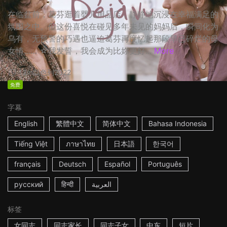
在临盆前，葛芬逛着婴儿用品店，静静地沉浸在幸福满足的
氛围之中。但这份喜悦在碰见多年未见的妈妈后，瞬间化为
乌有，无预警的巧遇也逼迫葛芬再度忆起那段早已碎烂的母
女情…… ☆我发誓，我会成为比妳更好...
More
13m
以色列
2022
免费
字幕
English
繁體中文
简体中文
Bahasa Indonesia
Tiếng Việt
ภาษาไทย
日本語
한국어
français
Deutsch
Español
Português
русский
हिन्दी
العربية
标签
女同志
同志家长
同志子女
中东
短片