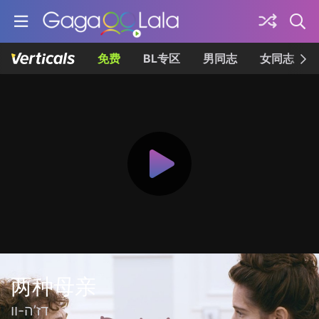
免费
BL专区
男同志
女同志
两种母亲
דז’ה-וו