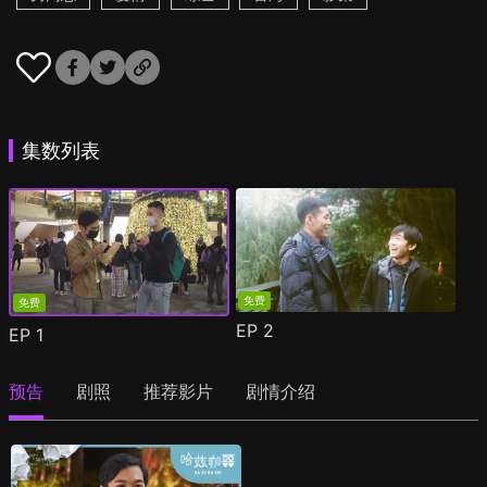
集数列表
免费
免费
EP
2
EP
1
预告
剧照
推荐影片
剧情介绍