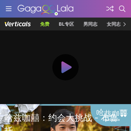
免费
BL专区
男同志
女同志
哈兹咖囍：约会大挑战 - 布鲁
托