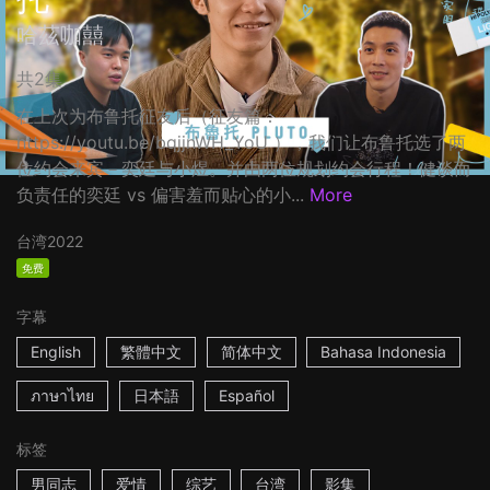
哈茲咖囍
共2集
在上次为布鲁托征友后（征友篇：
https://youtu.be/bqjjnWH_YoU ），我们让布鲁托选了两
位约会来宾－奕廷与小煜。并由两位规划约会行程！健谈而
负责任的奕廷 vs 偏害羞而贴心的小...
More
台湾
2022
免费
字幕
English
繁體中文
简体中文
Bahasa Indonesia
ภาษาไทย
日本語
Español
标签
男同志
爱情
综艺
台湾
影集