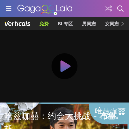
免费
BL专区
男同志
女同志
哈兹咖囍：约会大挑战 - 布鲁
托