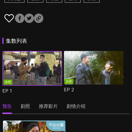
集数列表
免费
免费
EP
2
EP
1
预告
剧照
推荐影片
剧情介绍