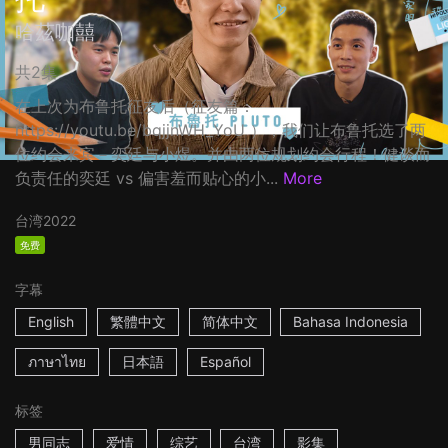
哈茲咖囍
共2集
在上次为布鲁托征友后（征友篇：
https://youtu.be/bqjjnWH_YoU ），我们让布鲁托选了两
位约会来宾－奕廷与小煜。并由两位规划约会行程！健谈而
负责任的奕廷 vs 偏害羞而贴心的小...
More
台湾
2022
免费
字幕
English
繁體中文
简体中文
Bahasa Indonesia
ภาษาไทย
日本語
Español
标签
男同志
爱情
综艺
台湾
影集