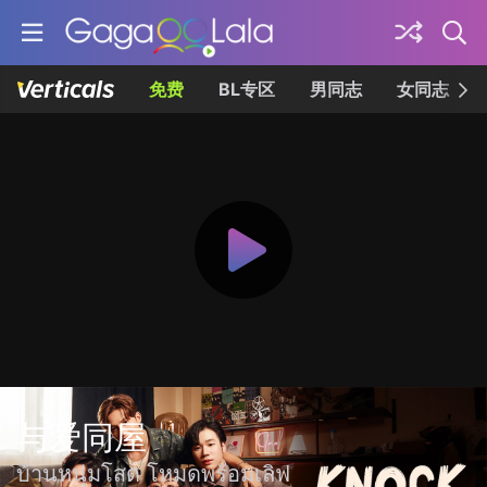
免费
BL专区
男同志
女同志
与爱同屋
บ้านหนุ่มโสด โหมดพร้อมเลิฟ