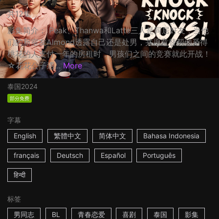
共12集
影集简介： Peak、Thanwa和Latte三人是同居好友，当他
们的新室友Almond透露自己还是处男，并愿意替帮他觅得
桃花的人支付一年的房租时，男孩们之间的竞赛就此开战！
☆花花公子遇...
More
泰国
2024
部分免费
字幕
English
繁體中文
简体中文
Bahasa Indonesia
français
Deutsch
Español
Português
हिन्दी
标签
男同志
BL
青春恋爱
喜剧
泰国
影集