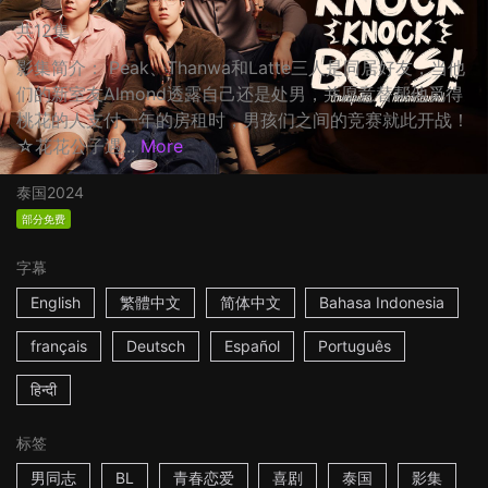
共12集
影集简介： Peak、Thanwa和Latte三人是同居好友，当他
们的新室友Almond透露自己还是处男，并愿意替帮他觅得
桃花的人支付一年的房租时，男孩们之间的竞赛就此开战！
☆花花公子遇...
More
泰国
2024
部分免费
字幕
English
繁體中文
简体中文
Bahasa Indonesia
français
Deutsch
Español
Português
हिन्दी
标签
男同志
BL
青春恋爱
喜剧
泰国
影集