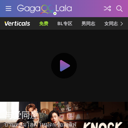
免费
BL专区
男同志
女同志
与爱同屋
บ้านหนุ่มโสด โหมดพร้อมเลิฟ