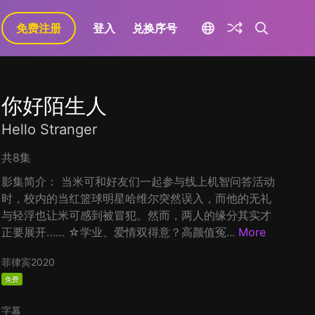
免费注册
登入
兑换序号
你好陌生人
Hello Stranger
共8集
影集简介： 当米可和好友们一起参与线上机智问答活动
时，校内的当红篮球明星哈维尔突然误入，而他的无礼
与轻浮也让米可感到被冒犯。然而，两人的缘分其实才
正要展开…… ☆学业、爱情双得意？高颜值冤...
More
菲律宾
2020
免费
字幕