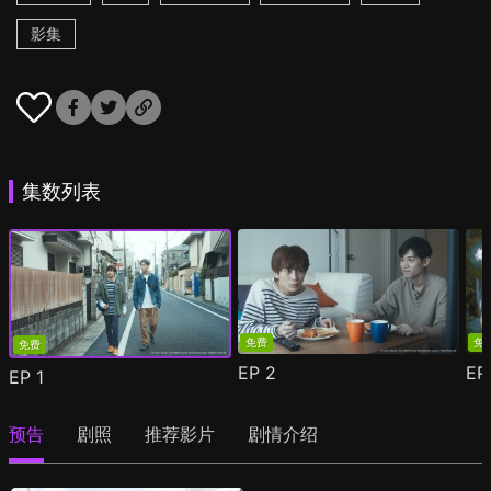
影集
集数列表
免费
免
免费
EP
2
E
EP
1
预告
剧照
推荐影片
剧情介绍