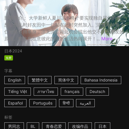
共8集
影集简介： 大学新鲜人夏川凉太终于要实现独自居住的梦
想，但儿时好友田中一仁却在此时突然加入。清爽系帅哥一
仁始终保持单身，凉太决定藉此机会找出他交不到女朋友的
原因。愈来愈在意彼此的同居生活热闹展开！...
More
日本
2024
免费
字幕
English
繁體中文
简体中文
Bahasa Indonesia
Tiếng Việt
ภาษาไทย
français
Deutsch
Español
Português
हिन्दी
العربية
标签
男同志
BL
青春恋爱
改编作品
日本