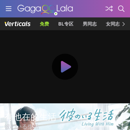
免费
BL专区
男同志
女同志
有他在的生活
彼のいる生活