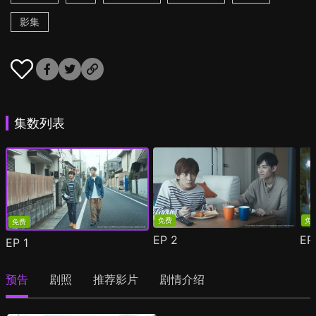
影集
集数列表
免费
免
免费
EP
2
E
EP
1
预告
剧照
推荐影片
剧情介绍