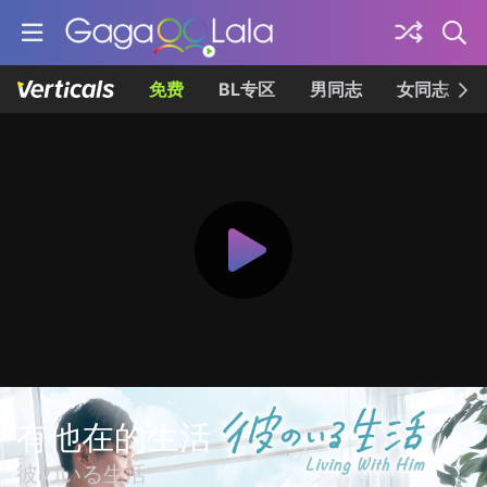
免费
BL专区
男同志
女同志
有他在的生活
彼のいる生活