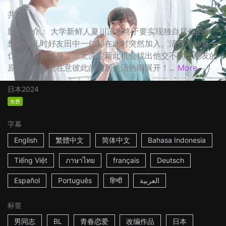
共8集
影集简介： 大学新鲜人夏川凉太终于要实现独自居住的梦
想，但儿时好友田中一仁却在此时突然加入。清爽系帅哥一
仁始终保持单身，凉太决定藉此机会找出他交不到女朋友的
原因。愈来愈在意彼此的同居生活热闹展开！...
More
日本
2024
免费
字幕
English
繁體中文
简体中文
Bahasa Indonesia
Tiếng Việt
ภาษาไทย
français
Deutsch
Español
Português
हिन्दी
العربية
标签
男同志
BL
青春恋爱
改编作品
日本