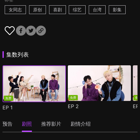
女同志
原创
喜剧
综艺
台湾
影集
集数列表
免费
免
免费
EP
2
E
EP
1
预告
剧照
推荐影片
剧情介绍