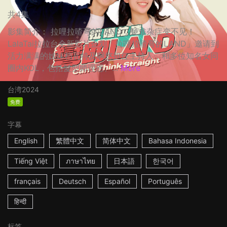
共4集
影集简介： 拉哩拉喳弯的LAND，疑难杂症变不见！
LalaTai拉拉台全新影片企划「拉哩拉喳弯的LAND」邀请到
活力满满的姊妹档瓦特及啊悠担任主持人，和多位知名女同
圈内KOL，包括髮型师理恩、...
More
台湾
2024
免费
字幕
English
繁體中文
简体中文
Bahasa Indonesia
Tiếng Việt
ภาษาไทย
日本語
한국어
français
Deutsch
Español
Português
हिन्दी
标签