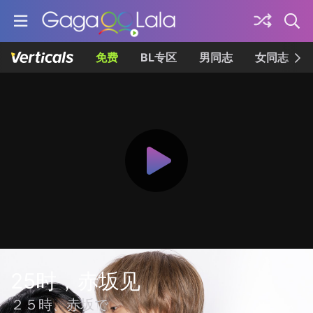
免费
BL专区
男同志
女同志
25时，赤坂见
２５時、赤坂で