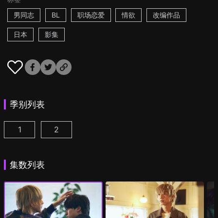
男同志
BL
职场恋爱
情欲
改编作品
日本
影集
季别列表
1
2
25时，赤坂见 第1集
25时，赤坂见 第2季 第1集
(
)
(
)
集数列表