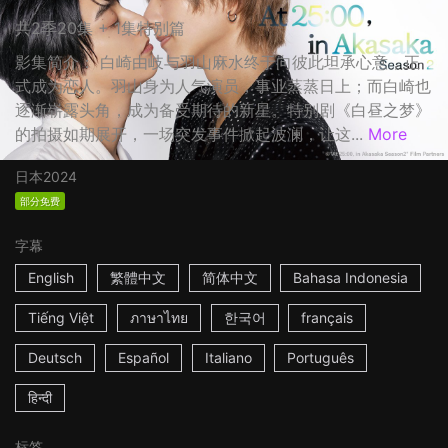
共2季20集 + 1集特别篇
影集简介： 白崎由岐与羽山麻水终于向彼此坦承心意，正
式成为恋人。羽山身为人气演员，事业蒸蒸日上；而白崎也
逐渐崭露头角，成为备受期待的新星。特别剧《白昼之梦》
的拍摄如期展开，一场突发事件掀起波澜，让这...
More
日本
2024
部分免费
字幕
English
繁體中文
简体中文
Bahasa Indonesia
Tiếng Việt
ภาษาไทย
한국어
français
Deutsch
Español
Italiano
Português
हिन्दी
标签