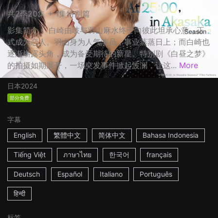
共2季20集 + 1集特别篇
影集简介： 白崎由岐与羽山麻水终于向彼此坦承心意，正
式成为恋人。羽山身为人气演员，事业蒸蒸日上；而白崎也
逐渐崭露头角，成为备受期待的新星。特别剧《白昼之梦》
的拍摄如期展开，一场突发事件掀起波澜，让这...
More
日本
2024
部分免费
字幕
English
繁體中文
简体中文
Bahasa Indonesia
Tiếng Việt
ภาษาไทย
한국어
français
Deutsch
Español
Italiano
Português
हिन्दी
标签