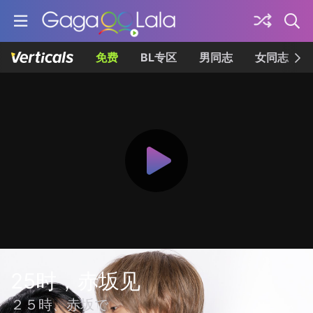
免费
BL专区
男同志
女同志
25时，赤坂见
２５時、赤坂で