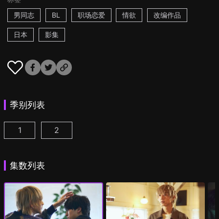
男同志
BL
职场恋爱
情欲
改编作品
日本
影集
季别列表
1
2
25时，赤坂见 第1集
25时，赤坂见 第2季 第1集
(
)
(
)
集数列表