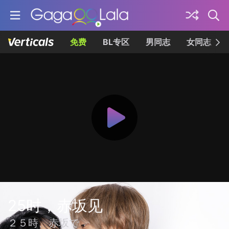
免费
BL专区
男同志
女同志
25时，赤坂见
２５時、赤坂で