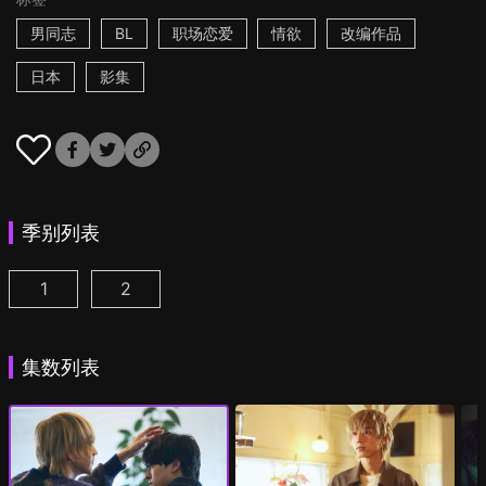
男同志
BL
职场恋爱
情欲
改编作品
日本
影集
季别列表
1
2
25时，赤坂见 第1集
25时，赤坂见 第2季 第1集
(
)
(
)
集数列表