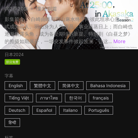
共2季20集 + 1集特别篇
影集简介： 白崎由岐与羽山麻水终于向彼此坦承心意，正
式成为恋人。羽山身为人气演员，事业蒸蒸日上；而白崎也
逐渐崭露头角，成为备受期待的新星。特别剧《白昼之梦》
的拍摄如期展开，一场突发事件掀起波澜，让这...
More
日本
2024
部分免费
字幕
English
繁體中文
简体中文
Bahasa Indonesia
Tiếng Việt
ภาษาไทย
한국어
français
Deutsch
Español
Italiano
Português
हिन्दी
标签