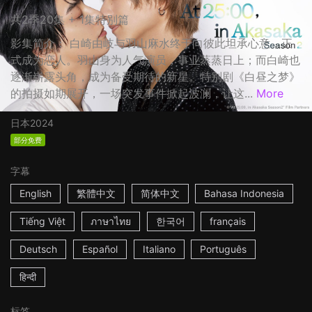
共2季20集 + 1集特别篇
影集简介： 白崎由岐与羽山麻水终于向彼此坦承心意，正
式成为恋人。羽山身为人气演员，事业蒸蒸日上；而白崎也
逐渐崭露头角，成为备受期待的新星。特别剧《白昼之梦》
的拍摄如期展开，一场突发事件掀起波澜，让这...
More
日本
2024
部分免费
字幕
English
繁體中文
简体中文
Bahasa Indonesia
Tiếng Việt
ภาษาไทย
한국어
français
Deutsch
Español
Italiano
Português
हिन्दी
标签