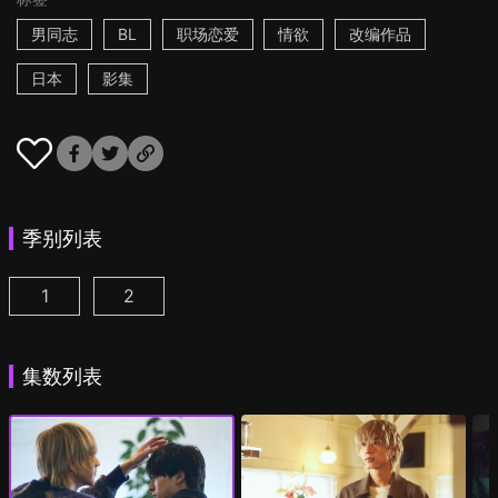
男同志
BL
职场恋爱
情欲
改编作品
日本
影集
季别列表
1
2
25时，赤坂见 第1集
25时，赤坂见 第2季 第1集
(
)
(
)
集数列表