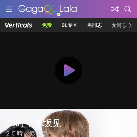
免费
BL专区
男同志
女同志
25时，赤坂见
２５時、赤坂で