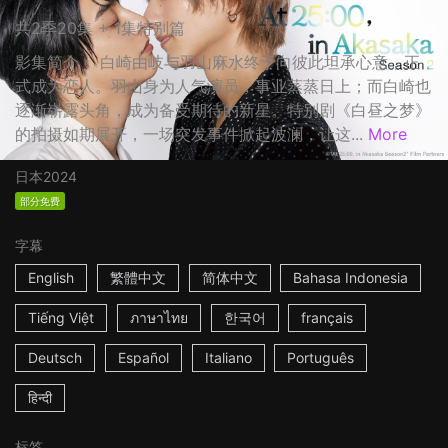
共2季20集 + 1集特别篇
影集简介： 白崎由岐与羽山麻水终于向彼此坦承心意，正
式成为恋人。羽山身为人气演员，事业蒸蒸日上；而白崎也
逐渐崭露头角，成为备受期待的新星。特别剧《白昼之梦》
的拍摄如期展开，一场突发事件掀起波澜，让这...
More
日本
2024
部分免费
字幕
English
繁體中文
简体中文
Bahasa Indonesia
Tiếng Việt
ภาษาไทย
한국어
français
Deutsch
Español
Italiano
Português
हिन्दी
标签