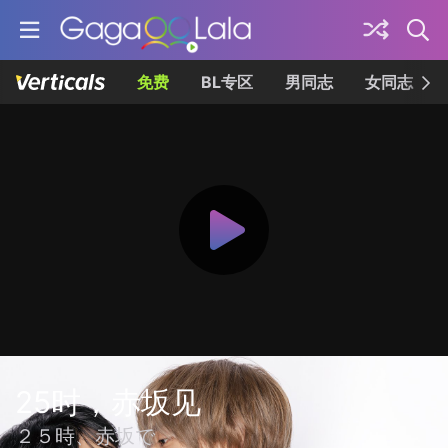
免费
BL专区
男同志
女同志
25时，赤坂见
２５時、赤坂で