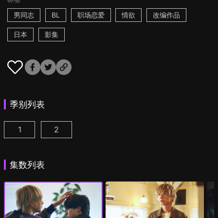
男同志
BL
职场恋爱
情欲
改编作品
日本
影集
季别列表
1
2
25时，赤坂见 第1集
25时，赤坂见 第2季 第1集
(
)
(
)
集数列表