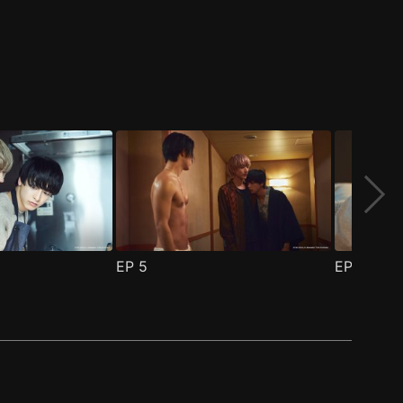
EP
5
EP
6