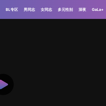
BL专区
男同志
女同志
多元性别
深夜
GaLa+