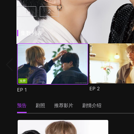
1
2
25时，赤坂见 第1集
25时，赤坂见 第2季 第1集
(
)
(
)
集数列表
免费
EP
2
EP
1
预告
剧照
推荐影片
剧情介绍