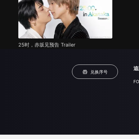
25时，赤坂见预告 Trailer
追
兑换序号
FO