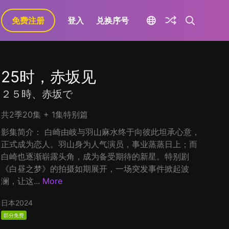
免费注册
登入
兑换序号
25时，赤坂见
２５時、赤坂で
共2季20集 + 1集特别篇
影集简介： 白崎由岐与羽山麻水终于向彼此坦承心意，
正式成为恋人。羽山身为人气演员，事业蒸蒸日上；而
白崎也逐渐崭露头角，成为备受期待的新星。特别剧
《白昼之梦》的拍摄如期展开，一场突发事件掀起波
澜，让这...
More
日本
2024
部分免费