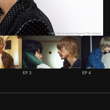
EP
3
EP
4