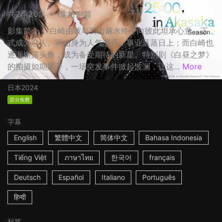
共2季20集 + 1集特别篇
影集简介： 白崎由岐与羽山麻水终于向彼此坦承心意，正
式成为恋人。羽山身为人气演员，事业蒸蒸日上；而白崎也
逐渐崭露头角，成为备受期待的新星。特别剧《白昼之梦》
的拍摄如期展开，一场突发事件掀起波澜，让这...
More
日本
2024
部分免费
字幕
English
繁體中文
简体中文
Bahasa Indonesia
Tiếng Việt
ภาษาไทย
한국어
français
Deutsch
Español
Italiano
Português
हिन्दी
标签