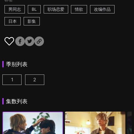
男同志
BL
职场恋爱
情欲
改编作品
日本
影集
季别列表
1
2
25时，赤坂见 第1集
25时，赤坂见 第2季 第1集
(
)
(
)
集数列表