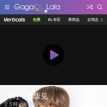
免费
BL专区
男同志
女同志
25时，赤坂见
２５時、赤坂で