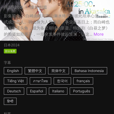
共2季20集 + 1集特别篇
影集简介： 白崎由岐与羽山麻水终于向彼此坦承心意，正
式成为恋人。羽山身为人气演员，事业蒸蒸日上；而白崎也
逐渐崭露头角，成为备受期待的新星。特别剧《白昼之梦》
的拍摄如期展开，一场突发事件掀起波澜，让这...
More
日本
2024
部分免费
字幕
English
繁體中文
简体中文
Bahasa Indonesia
Tiếng Việt
ภาษาไทย
한국어
français
Deutsch
Español
Italiano
Português
हिन्दी
标签