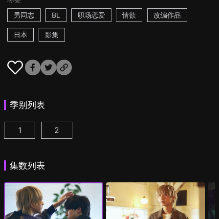
男同志
BL
职场恋爱
情欲
改编作品
日本
影集
季别列表
1
2
25时，赤坂见 第1集
25时，赤坂见 第2季 第1集
(
)
(
)
集数列表