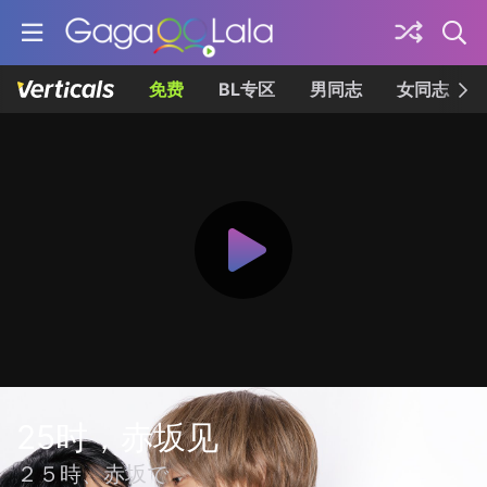
免费
BL专区
男同志
女同志
25时，赤坂见
２５時、赤坂で