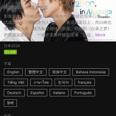
共2季20集 + 1集特别篇
影集简介： 白崎由岐与羽山麻水终于向彼此坦承心意，正
式成为恋人。羽山身为人气演员，事业蒸蒸日上；而白崎也
逐渐崭露头角，成为备受期待的新星。特别剧《白昼之梦》
的拍摄如期展开，一场突发事件掀起波澜，让这...
More
日本
2024
部分免费
字幕
English
繁體中文
简体中文
Bahasa Indonesia
Tiếng Việt
ภาษาไทย
한국어
français
Deutsch
Español
Italiano
Português
हिन्दी
标签