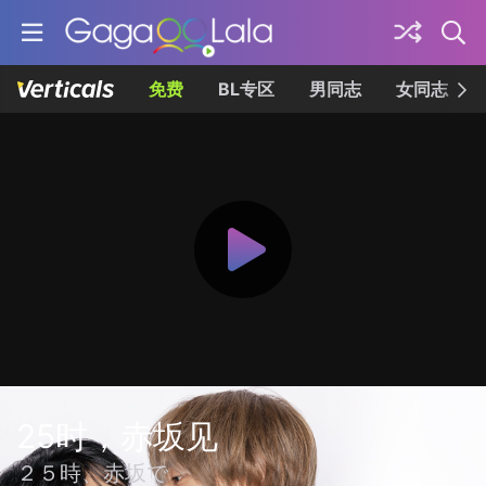
免费
BL专区
男同志
女同志
25时，赤坂见
２５時、赤坂で