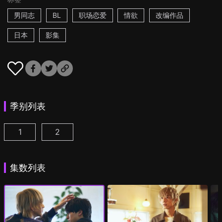
男同志
BL
职场恋爱
情欲
改编作品
日本
影集
季别列表
1
2
25时，赤坂见 第1集
25时，赤坂见 第2季 第1集
(
)
(
)
集数列表