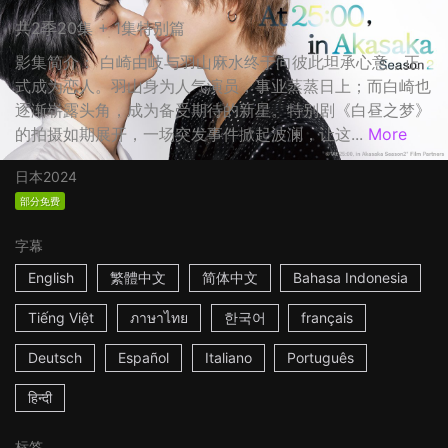
共2季20集 + 1集特别篇
影集简介： 白崎由岐与羽山麻水终于向彼此坦承心意，正
式成为恋人。羽山身为人气演员，事业蒸蒸日上；而白崎也
逐渐崭露头角，成为备受期待的新星。特别剧《白昼之梦》
的拍摄如期展开，一场突发事件掀起波澜，让这...
More
日本
2024
部分免费
字幕
English
繁體中文
简体中文
Bahasa Indonesia
Tiếng Việt
ภาษาไทย
한국어
français
Deutsch
Español
Italiano
Português
हिन्दी
标签