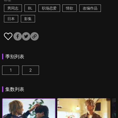
男同志
BL
职场恋爱
情欲
改编作品
日本
影集
季别列表
1
2
25时，赤坂见 第1集
25时，赤坂见 第2季 第1集
(
)
(
)
集数列表