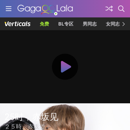
免费
BL专区
男同志
女同志
25时，赤坂见
２５時、赤坂で