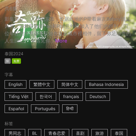
共6集
影集简介： 入秋的东京，长居此地的P带着麻吉Beboy游览
风光，一对双胞胎Pan和Plai意外地加入了他们的行列。四
位年轻的大男孩便开始在这座城市裡相伴，留下弥足珍贵的
人生回忆。 ☆遇见你...
More
泰国
2024
限
免费
字幕
English
繁體中文
简体中文
Bahasa Indonesia
Tiếng Việt
한국어
français
Deutsch
Español
Português
हिन्दी
标签
男同志
BL
青春恋爱
喜剧
旅游
泰国