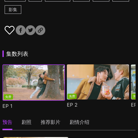
影集
集数列表
免费
免
免费
EP
2
E
EP
1
预告
剧照
推荐影片
剧情介绍