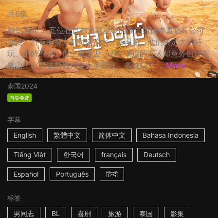
共6集
影集简介： 五位在首尔追随星梦的泰国男孩惨遭唱片公司
退货，所有的努力都付诸流水。回国前，他们决定大玩特
玩、不醉不归。但一夜过去，酒意未退的五人却意外出现在
釜山！究竟这趟旅程会有多疯狂、多难忘？ ...
More
泰国
2024
首集免费
字幕
English
繁體中文
简体中文
Bahasa Indonesia
Tiếng Việt
한국어
français
Deutsch
Español
Português
हिन्दी
标签
男同志
BL
喜剧
旅游
泰国
影集