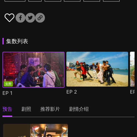
集数列表
免费
EP
2
E
EP
1
预告
剧照
推荐影片
剧情介绍