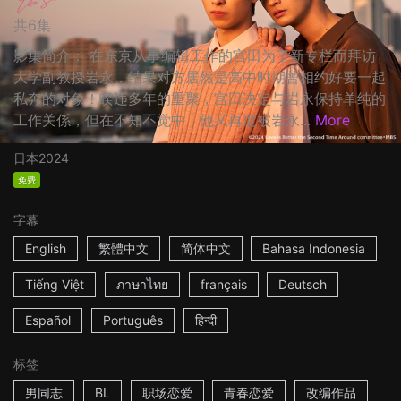
共6集
影集简介： 在东京从事编辑工作的宫田为了新专栏而拜访
大学副教授岩永，结果对方居然是高中时期曾相约好要一起
私奔的对象！睽违多年的重聚，宫田决定与岩永保持单纯的
工作关係，但在不知不觉中，他又再度被岩永...
More
日本
2024
免费
字幕
English
繁體中文
简体中文
Bahasa Indonesia
Tiếng Việt
ภาษาไทย
français
Deutsch
Español
Português
हिन्दी
标签
男同志
BL
职场恋爱
青春恋爱
改编作品