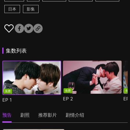
日本
影集
集数列表
免费
免
免费
EP
2
E
EP
1
预告
剧照
推荐影片
剧情介绍