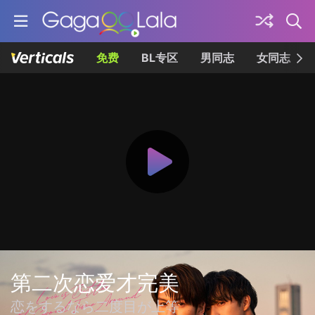
免费
BL专区
男同志
女同志
第二次恋爱才完美
恋をするなら二度目が上等