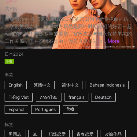
共6集
影集简介： 在东京从事编辑工作的宫田为了新专栏而拜访
大学副教授岩永，结果对方居然是高中时期曾相约好要一起
私奔的对象！睽违多年的重聚，宫田决定与岩永保持单纯的
工作关係，但在不知不觉中，他又再度被岩永...
More
日本
2024
免费
字幕
English
繁體中文
简体中文
Bahasa Indonesia
Tiếng Việt
ภาษาไทย
français
Deutsch
Español
Português
हिन्दी
标签
男同志
BL
职场恋爱
青春恋爱
改编作品