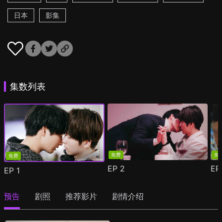
日本
影集
集数列表
免费
免
免费
EP
2
E
EP
1
预告
剧照
推荐影片
剧情介绍