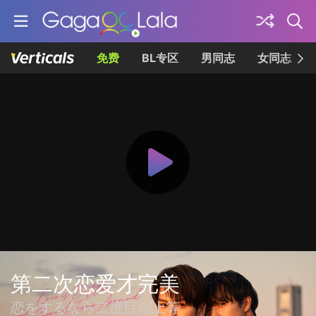
免费
BL专区
男同志
女同志
第二次恋爱才完美
恋をするなら二度目が上等