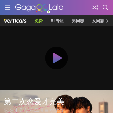
免费
BL专区
男同志
女同志
第二次恋爱才完美
恋をするなら二度目が上等