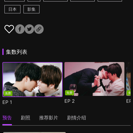
日本
影集
集数列表
免费
免
免费
EP
2
E
EP
1
预告
剧照
推荐影片
剧情介绍