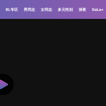
BL专区
男同志
女同志
多元性别
深夜
GaLa+