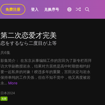
免费注册
登入
兑换序号
第二次恋爱才完美
恋をするなら二度目が上等
共6集
影集简介： 在东京从事编辑工作的宫田为了新专栏而拜
访大学副教授岩永，结果对方居然是高中时期曾相约好
要一起私奔的对象！睽违多年的重聚，宫田决定与岩永
保持单纯的工作关係，但在不知不觉中，他又再度被岩
永...
More
日本
2024
免费