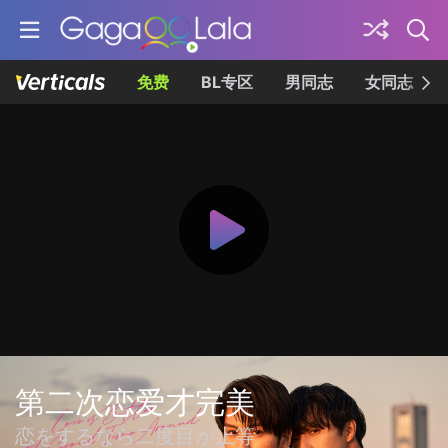
免费
BL专区
男同志
女同志
第二次恋爱才完美
恋をするなら二度目が上等