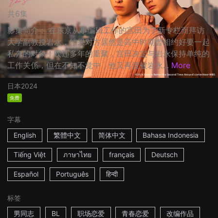
共6集
影集简介： 在东京从事编辑工作的宫田为了新专栏而拜访
大学副教授岩永，结果对方居然是高中时期曾相约好要一起
私奔的对象！睽违多年的重聚，宫田决定与岩永保持单纯的
工作关係，但在不知不觉中，他又再度被岩永...
More
日本
2024
免费
字幕
English
繁體中文
简体中文
Bahasa Indonesia
Tiếng Việt
ภาษาไทย
français
Deutsch
Español
Português
हिन्दी
标签
男同志
BL
职场恋爱
青春恋爱
改编作品