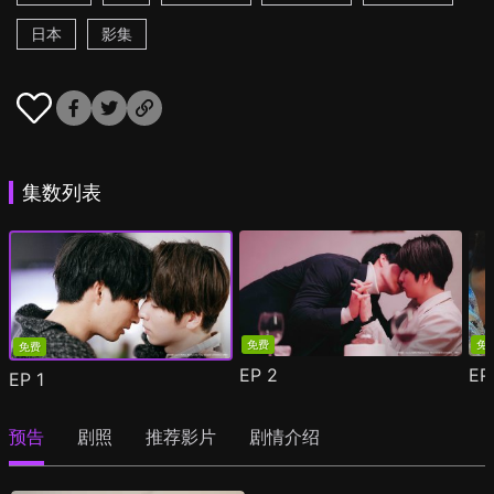
日本
影集
集数列表
免费
免
免费
EP
2
E
EP
1
预告
剧照
推荐影片
剧情介绍