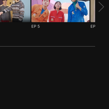
EP
5
EP
6