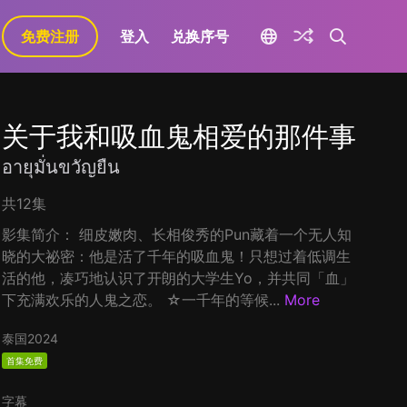
免费注册
登入
兑换序号
关于我和吸血鬼相爱的那件事
อายุมั่นขวัญยืน
共12集
影集简介： 细皮嫩肉、长相俊秀的Pun藏着一个无人知
晓的大祕密：他是活了千年的吸血鬼！只想过着低调生
活的他，凑巧地认识了开朗的大学生Yo，并共同「血」
下充满欢乐的人鬼之恋。 ☆一千年的等候...
More
泰国
2024
首集免费
字幕