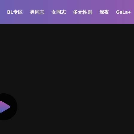
BL专区
男同志
女同志
多元性别
深夜
GaLa+