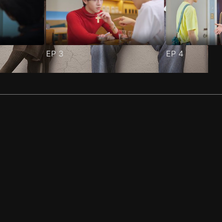
EP
3
EP
4