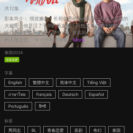
共12集
影集简介： 细皮嫩肉、长相俊秀的Pun藏着一个无人知晓的
大祕密：他是活了千年的吸血鬼！只想过着低调生活的他，
凑巧地认识了开朗的大学生Yo，并共同「血」下充满欢乐
的人鬼之恋。 ☆一千年的等候...
More
泰国
2024
首集免费
字幕
English
繁體中文
简体中文
Tiếng Việt
ภาษาไทย
français
Deutsch
Español
Português
हिन्दी
标签
男同志
BL
青春恋爱
喜剧
奇幻
泰国