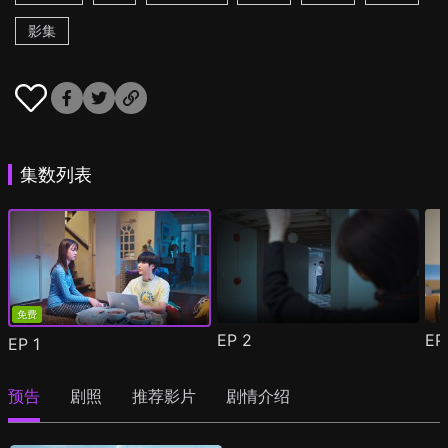
影集
集数列表
免费
EP
2
E
EP
1
预告
剧照
推荐影片
剧情介绍