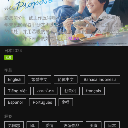
共6集
影集简介： 被工作压得喘不过气的社畜渡浩国，偶然与12
年未见的深谷甲斐在街头重逢。无处可去的甲斐住进了浩国
的住处，并用温暖的餐食治癒疲惫不堪的他。 ☆过去的我
们，早已许下未来的婚约…… ...
More
日本
2024
免费
字幕
English
繁體中文
简体中文
Bahasa Indonesia
Tiếng Việt
ภาษาไทย
한국어
français
Español
Português
हिन्दी
标签
男同志
BL
爱情
改编作品
美食
日本