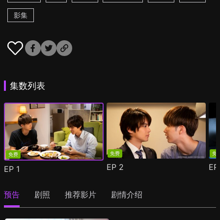
影集
集数列表
免费
免
免费
EP
2
E
EP
1
预告
剧照
推荐影片
剧情介绍