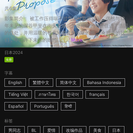
共6集
影集简介： 被工作压得喘不过气的社畜渡浩国，偶然与12
年未见的深谷甲斐在街头重逢。无处可去的甲斐住进了浩国
的住处，并用温暖的餐食治癒疲惫不堪的他。 ☆过去的我
们，早已许下未来的婚约…… ...
More
日本
2024
免费
字幕
English
繁體中文
简体中文
Bahasa Indonesia
Tiếng Việt
ภาษาไทย
한국어
français
Español
Português
हिन्दी
标签
男同志
BL
爱情
改编作品
美食
日本