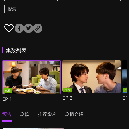
影集
集数列表
免费
免
免费
EP
2
E
EP
1
预告
剧照
推荐影片
剧情介绍