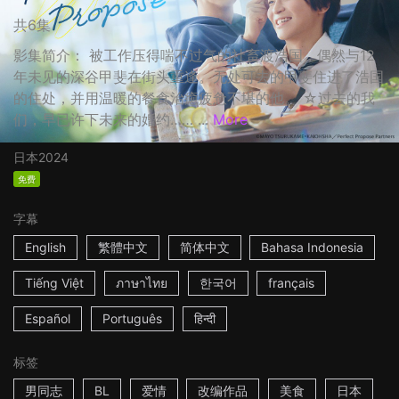
共6集
影集简介： 被工作压得喘不过气的社畜渡浩国，偶然与12
年未见的深谷甲斐在街头重逢。无处可去的甲斐住进了浩国
的住处，并用温暖的餐食治癒疲惫不堪的他。 ☆过去的我
们，早已许下未来的婚约…… ...
More
日本
2024
免费
字幕
English
繁體中文
简体中文
Bahasa Indonesia
Tiếng Việt
ภาษาไทย
한국어
français
Español
Português
हिन्दी
标签
男同志
BL
爱情
改编作品
美食
日本