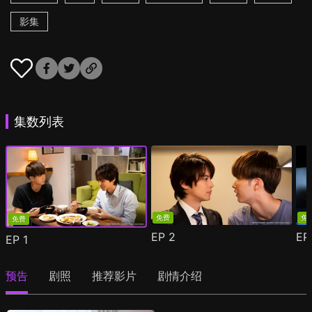
影集
集数列表
免费
免
免费
EP
2
E
EP
1
预告
剧照
推荐影片
剧情介绍