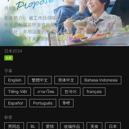
共6集
影集简介： 被工作压得喘不过气的社畜渡浩国，偶然与12
年未见的深谷甲斐在街头重逢。无处可去的甲斐住进了浩国
的住处，并用温暖的餐食治癒疲惫不堪的他。 ☆过去的我
们，早已许下未来的婚约…… ...
More
日本
2024
免费
字幕
English
繁體中文
简体中文
Bahasa Indonesia
Tiếng Việt
ภาษาไทย
한국어
français
Español
Português
हिन्दी
标签
男同志
BL
爱情
改编作品
美食
日本