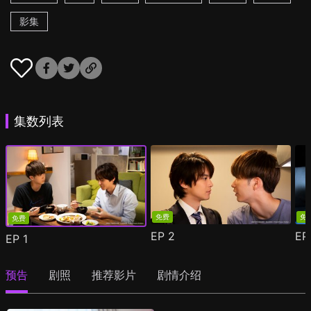
影集
集数列表
免费
免
免费
EP
2
E
EP
1
预告
剧照
推荐影片
剧情介绍