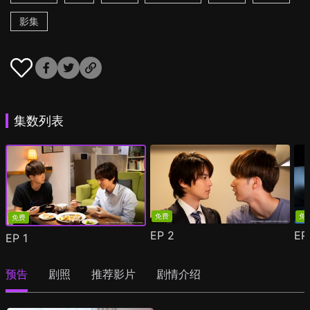
影集
集数列表
免费
免
免费
EP
2
E
EP
1
预告
剧照
推荐影片
剧情介绍