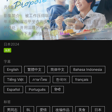
共6集
影集简介： 被工作压得喘不过气的社畜渡浩国，偶然与12
年未见的深谷甲斐在街头重逢。无处可去的甲斐住进了浩国
的住处，并用温暖的餐食治癒疲惫不堪的他。 ☆过去的我
们，早已许下未来的婚约…… ...
More
日本
2024
免费
字幕
English
繁體中文
简体中文
Bahasa Indonesia
Tiếng Việt
ภาษาไทย
한국어
français
Español
Português
हिन्दी
标签
男同志
BL
爱情
改编作品
美食
日本