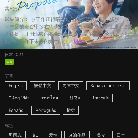
共6集
影集简介： 被工作压得喘不过气的社畜渡浩国，偶然与12
年未见的深谷甲斐在街头重逢。无处可去的甲斐住进了浩国
的住处，并用温暖的餐食治癒疲惫不堪的他。 ☆过去的我
们，早已许下未来的婚约…… ...
More
日本
2024
免费
字幕
English
繁體中文
简体中文
Bahasa Indonesia
Tiếng Việt
ภาษาไทย
한국어
français
Español
Português
हिन्दी
标签
男同志
BL
爱情
改编作品
美食
日本