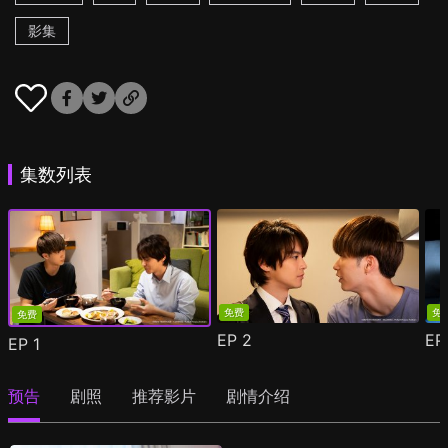
影集
集数列表
免费
免
免费
EP
2
E
EP
1
预告
剧照
推荐影片
剧情介绍