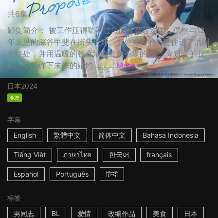
共6集
影集简介： 被工作压得喘不过气的社畜渡浩国，偶然与12
年未见的深谷甲斐在街头重逢。无处可去的甲斐住进了浩国
的住处，并用温暖的餐食治癒疲惫不堪的他。 ☆过去的我
们，早已许下未来的婚约…… ...
More
日本
2024
免费
字幕
English
繁體中文
简体中文
Bahasa Indonesia
Tiếng Việt
ภาษาไทย
한국어
français
Español
Português
हिन्दी
标签
男同志
BL
爱情
改编作品
美食
日本