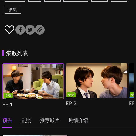
影集
集数列表
免费
免
免费
EP
2
E
EP
1
预告
剧照
推荐影片
剧情介绍