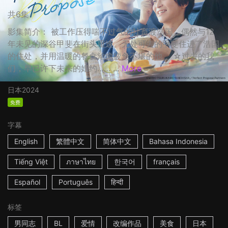
共6集
影集简介： 被工作压得喘不过气的社畜渡浩国，偶然与12
年未见的深谷甲斐在街头重逢。无处可去的甲斐住进了浩国
的住处，并用温暖的餐食治癒疲惫不堪的他。 ☆过去的我
们，早已许下未来的婚约…… ...
More
日本
2024
免费
字幕
English
繁體中文
简体中文
Bahasa Indonesia
Tiếng Việt
ภาษาไทย
한국어
français
Español
Português
हिन्दी
标签
男同志
BL
爱情
改编作品
美食
日本