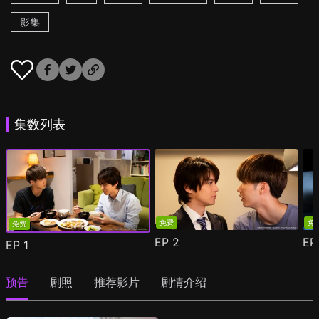
影集
集数列表
免费
免
免费
EP
2
E
EP
1
预告
剧照
推荐影片
剧情介绍