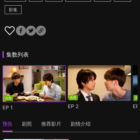
影集
集数列表
免费
免
免费
EP
2
E
EP
1
预告
剧照
推荐影片
剧情介绍