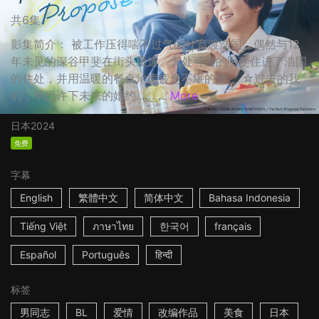
共6集
影集简介： 被工作压得喘不过气的社畜渡浩国，偶然与12
年未见的深谷甲斐在街头重逢。无处可去的甲斐住进了浩国
的住处，并用温暖的餐食治癒疲惫不堪的他。 ☆过去的我
们，早已许下未来的婚约…… ...
More
日本
2024
免费
字幕
English
繁體中文
简体中文
Bahasa Indonesia
Tiếng Việt
ภาษาไทย
한국어
français
Español
Português
हिन्दी
标签
男同志
BL
爱情
改编作品
美食
日本