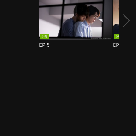
免费
免费
EP
5
EP
6