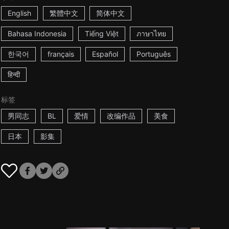
English
繁體中文
简体中文
Bahasa Indonesia
Tiếng Việt
ภาษาไทย
한국어
français
Español
Português
हिन्दी
标签
男同志
BL
爱情
改编作品
美食
日本
影集