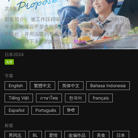
共6集
影集简介： 被工作压得喘不过气的社畜渡浩国，偶然与12
年未见的深谷甲斐在街头重逢。无处可去的甲斐住进了浩国
的住处，并用温暖的餐食治癒疲惫不堪的他。 ☆过去的我
们，早已许下未来的婚约…… ...
More
日本
2024
免费
字幕
English
繁體中文
简体中文
Bahasa Indonesia
Tiếng Việt
ภาษาไทย
한국어
français
Español
Português
हिन्दी
标签
男同志
BL
爱情
改编作品
美食
日本