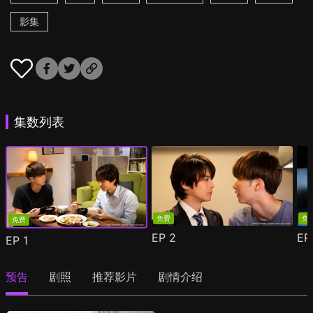
影集
集数列表
免费
免
免费
EP
2
E
EP
1
预告
剧照
推荐影片
剧情介绍