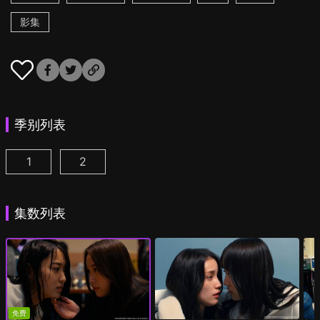
影集
季别列表
1
2
追踪者游戏W 职权骚扰的上司是我的前女友 第1集
追踪者游戏W2 绮丽的天女们 第1集
(
)
(
)
集数列表
免费