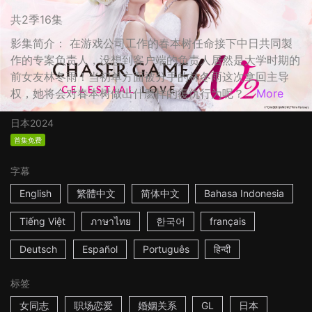
共2季16集
影集简介： 在游戏公司工作的春本树任命接下中日共同製
作的专案负责人，没想到客户端的负责人居然是大学时期的
前女友林冬雨！当初单方面被分手的林冬雨这次拿回主导
权，她将会对春本树做出什麽样的復仇行为呢？...
More
日本
2024
首集免费
字幕
English
繁體中文
简体中文
Bahasa Indonesia
Tiếng Việt
ภาษาไทย
한국어
français
Deutsch
Español
Português
हिन्दी
标签
女同志
职场恋爱
婚姻关系
GL
日本