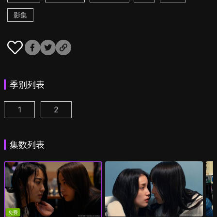
影集
季别列表
1
2
追踪者游戏W 职权骚扰的上司是我的前女友 第1集
追踪者游戏W2 绮丽的天女们 第1集
(
)
(
)
集数列表
免费