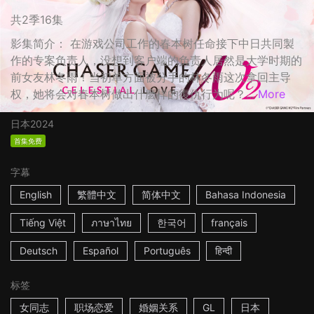
共2季16集
影集简介： 在游戏公司工作的春本树任命接下中日共同製
作的专案负责人，没想到客户端的负责人居然是大学时期的
前女友林冬雨！当初单方面被分手的林冬雨这次拿回主导
权，她将会对春本树做出什麽样的復仇行为呢？...
More
日本
2024
首集免费
字幕
English
繁體中文
简体中文
Bahasa Indonesia
Tiếng Việt
ภาษาไทย
한국어
français
Deutsch
Español
Português
हिन्दी
标签
女同志
职场恋爱
婚姻关系
GL
日本