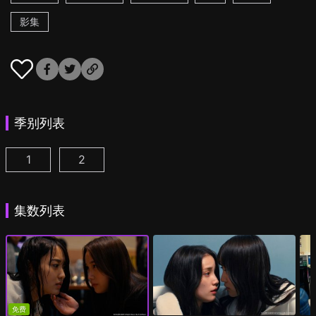
影集
季别列表
1
2
追踪者游戏W 职权骚扰的上司是我的前女友 第1集
追踪者游戏W2 绮丽的天女们 第1集
(
)
(
)
集数列表
免费