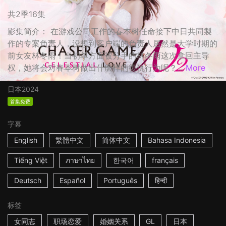
共2季16集
影集简介： 在游戏公司工作的春本树任命接下中日共同製
作的专案负责人，没想到客户端的负责人居然是大学时期的
前女友林冬雨！当初单方面被分手的林冬雨这次拿回主导
权，她将会对春本树做出什麽样的復仇行为呢？...
More
日本
2024
首集免费
字幕
English
繁體中文
简体中文
Bahasa Indonesia
Tiếng Việt
ภาษาไทย
한국어
français
Deutsch
Español
Português
हिन्दी
标签
女同志
职场恋爱
婚姻关系
GL
日本