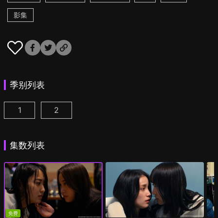
影集
季别列表
1
2
追踪者游戏W 职权骚扰的上司是我的前女友 第1集
追踪者游戏W2 绮丽的天女们 第1集
(
)
(
)
集数列表
免费