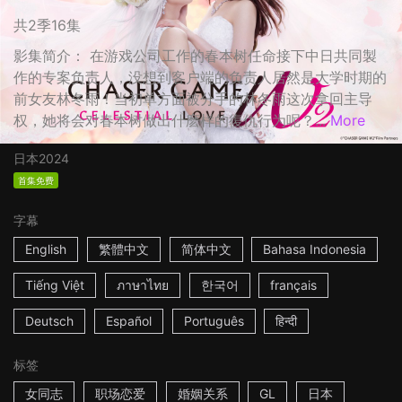
共2季16集
影集简介： 在游戏公司工作的春本树任命接下中日共同製
作的专案负责人，没想到客户端的负责人居然是大学时期的
前女友林冬雨！当初单方面被分手的林冬雨这次拿回主导
权，她将会对春本树做出什麽样的復仇行为呢？...
More
日本
2024
首集免费
字幕
English
繁體中文
简体中文
Bahasa Indonesia
Tiếng Việt
ภาษาไทย
한국어
français
Deutsch
Español
Português
हिन्दी
标签
女同志
职场恋爱
婚姻关系
GL
日本