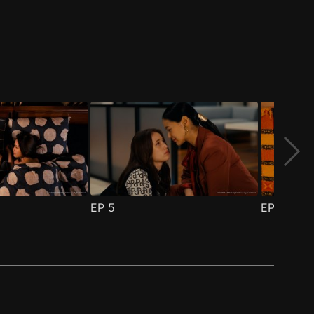
EP
5
EP
6