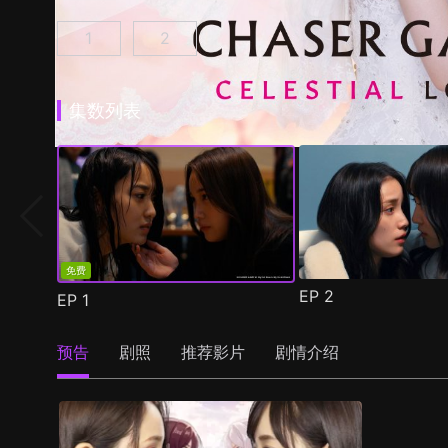
1
2
追踪者游戏W 职权骚扰的上司是我的前女友 第1
追踪者游戏W2 绮丽的天女们 第1集
(
)
集数列表
免费
EP
2
EP
1
预告
剧照
推荐影片
剧情介绍