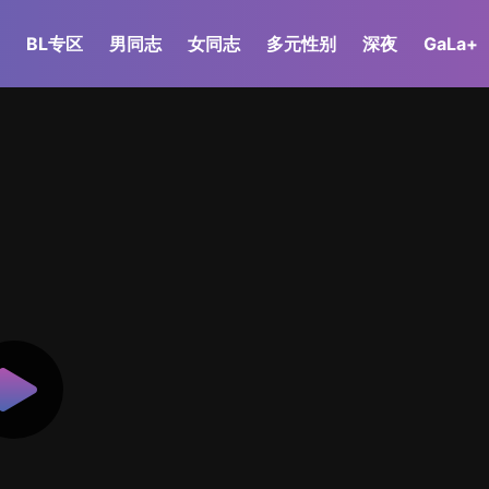
BL专区
男同志
女同志
多元性别
深夜
GaLa+