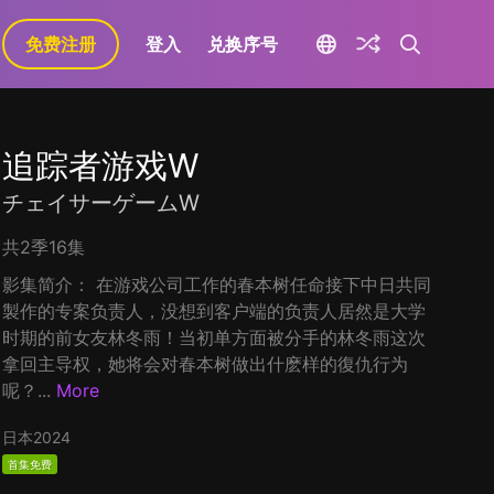
免费注册
登入
兑换序号
追踪者游戏W
チェイサーゲームW
共2季16集
影集简介： 在游戏公司工作的春本树任命接下中日共同
製作的专案负责人，没想到客户端的负责人居然是大学
时期的前女友林冬雨！当初单方面被分手的林冬雨这次
拿回主导权，她将会对春本树做出什麽样的復仇行为
呢？...
More
日本
2024
首集免费