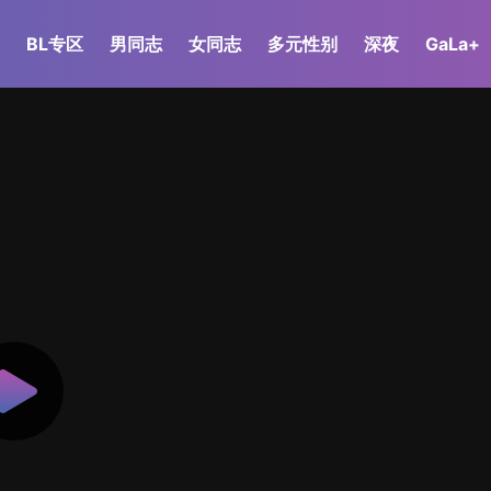
BL专区
男同志
女同志
多元性别
深夜
GaLa+