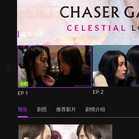
1
2
追踪者游戏W 职权骚扰的上司是我的前女友 第1
追踪者游戏W2 绮丽的天女们 第1集
(
)
集数列表
免费
EP
2
EP
1
预告
剧照
推荐影片
剧情介绍