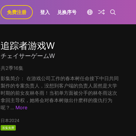
免费注册
登入
兑换序号
追踪者游戏W
チェイサーゲームW
共2季16集
影集简介： 在游戏公司工作的春本树任命接下中日共同
製作的专案负责人，没想到客户端的负责人居然是大学
时期的前女友林冬雨！当初单方面被分手的林冬雨这次
拿回主导权，她将会对春本树做出什麽样的復仇行为
呢？...
More
日本
2024
首集免费