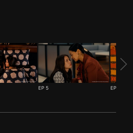
EP
5
EP
6